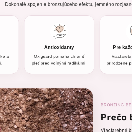
Dokonalé spojenie bronzujúceho efektu, jemného rozjasnen
Antioxidanty
Pre každ
žke a
Oxiguard pomáha chrániť
Viacfareb
ú.
pleť pred voľnými radikálmi.
prirodzene pr
BRONZING BE
Prečo 
Viacfarebné b