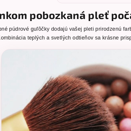
lnkom pobozkaná pleť poč
né púdrové guľôčky dodajú vašej pleti prirodzenú farb
ombinácia teplých a svetlých odtieňov sa krásne pris