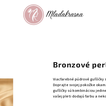
Bronzové per
Viacfarebné púdrové guľôčky s
Doprajte svojej pokožke okamž
guľôčky sú kombináciou jedine
vašej pleti dodajú farbu a nek