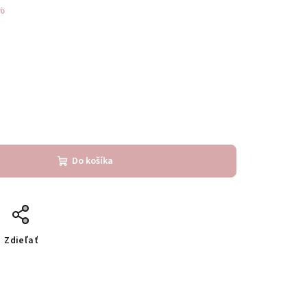
%
Do košíka
Zdieľať