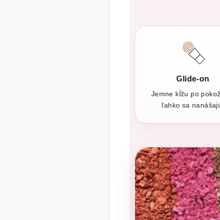
Glide-on
Jemne kĺžu po poko
ľahko sa nanášaj