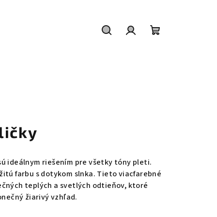
Hľadať
Prihlásenie
Nákupný
košík
ličky
ú ideálnym riešením pre všetky tóny pleti.
itú farbu s dotykom slnka. Tieto viacfarebné
čných teplých a svetlých odtieňov, ktoré
onečný žiarivý vzhľad.