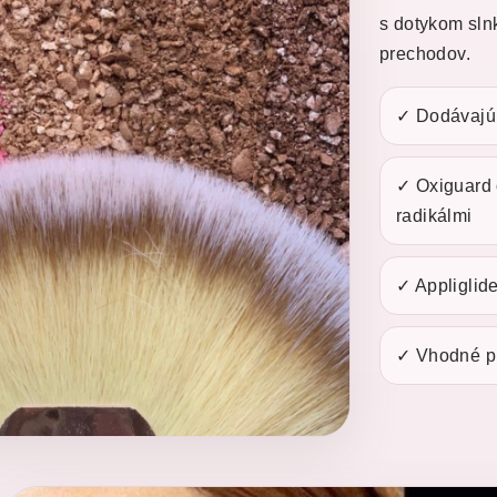
s dotykom slnk
prechodov.
✓ Dodávajú p
✓ Oxiguard 
radikálmi
✓ Appliglid
✓ Vhodné pr