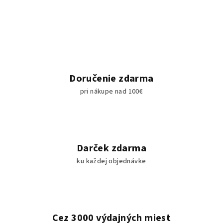
v
l
á
d
a
c
i
Doručenie zdarma
e
pri nákupe nad 100€
p
r
v
k
y
Darček zdarma
v
ku každej objednávke
ý
p
i
s
u
Cez 3000 výdajných miest