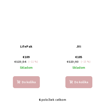
LifePak
JVi
€109
€105
€123,54
€123,93
(–11 %)
(–15 %)
Skladom
Skladom
Do košíka
Do košíka
6
položiek celkom
O