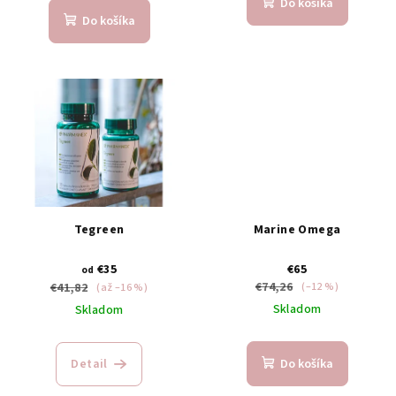
t
Do košíka
Do košíka
o
v
Tegreen
Marine Omega
€35
€65
od
€74,26
€41,82
(–12 %)
(až –16 %)
Skladom
Skladom
Detail
Do košíka