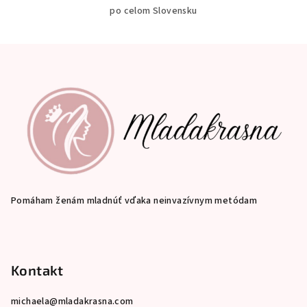
po celom Slovensku
Z
á
p
ä
t
i
e
Pomáham ženám mladnúť vďaka neinvazívnym metódam
Kontakt
michaela
@
mladakrasna.com