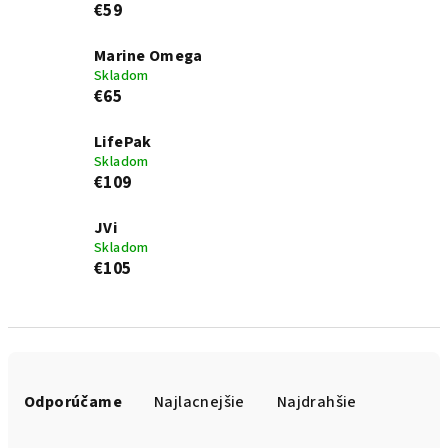
€59
Marine Omega
Skladom
€65
LifePak
Skladom
€109
JVi
Skladom
€105
R
a
Odporúčame
Najlacnejšie
Najdrahšie
d