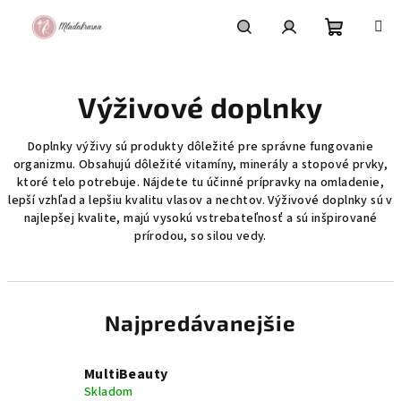
Prejsť
na
obsah
Nákupn
Hľadať
Prihlásenie
Výživové doplnky
košík
Doplnky výživy sú produkty dôležité pre správne fungovanie
organizmu. Obsahujú dôležité vitamíny, minerály a stopové prvky,
ktoré telo potrebuje. Nájdete tu účinné prípravky na omladenie,
lepší vzhľad a lepšiu kvalitu vlasov a nechtov. Výživové doplnky sú v
najlepšej kvalite, majú vysokú vstrebateľnosť a sú inšpirované
prírodou, so silou vedy.
Najpredávanejšie
MultiBeauty
Skladom