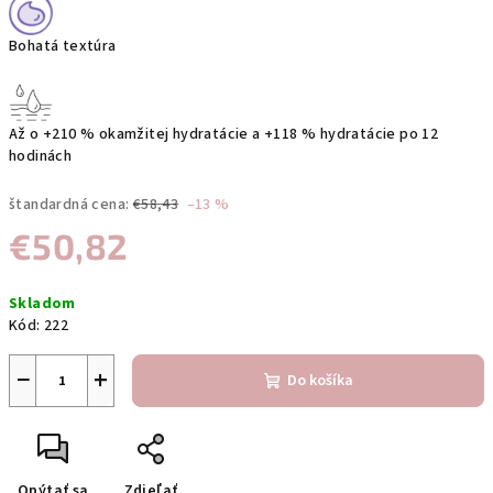
Bohatá textúra
Až o +210 % okamžitej hydratácie a +118 % hydratácie po 12
hodinách
štandardná cena:
€58,43
–13 %
€50,82
Jednotková
Skladom
cena:
Kód:
222
−
+
Do košíka
Opýtať sa
Zdieľať