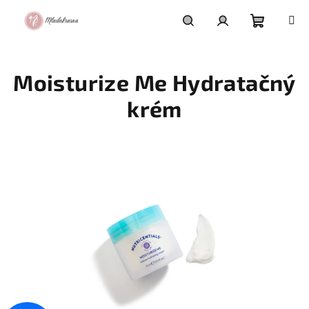
Prejsť
na
obsah
Nákupn
Hľadať
Prihlásenie
Moisturize Me Hydratačný
košík
krém