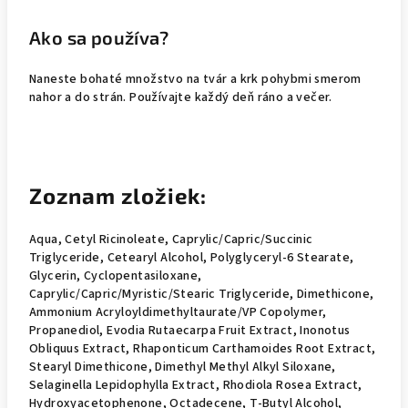
Ako sa používa?
Naneste bohaté množstvo na tvár a krk pohybmi smerom
nahor a do strán. Používajte každý deň ráno a večer.
Zoznam zložiek:
Aqua, Cetyl Ricinoleate, Caprylic/Capric/Succinic
Triglyceride, Cetearyl Alcohol, Polyglyceryl-6 Stearate,
Glycerin, Cyclopentasiloxane,
Caprylic/Capric/Myristic/Stearic Triglyceride, Dimethicone,
Ammonium Acryloyldimethyltaurate/VP Copolymer,
Propanediol, Evodia Rutaecarpa Fruit Extract, Inonotus
Obliquus Extract, Rhaponticum Carthamoides Root Extract,
Stearyl Dimethicone, Dimethyl Methyl Alkyl Siloxane,
Selaginella Lepidophylla Extract, Rhodiola Rosea Extract,
Hydroxyacetophenone, Octadecene, T-Butyl Alcohol,