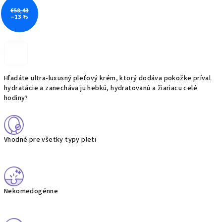
€58,43
–13 %
Hľadáte ultra-luxusný pleťový krém, ktorý dodáva pokožke príval
hydratácie a zanecháva ju hebkú, hydratovanú a žiariacu celé
hodiny?
Vhodné pre všetky typy pleti
Nekomedogénne