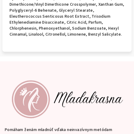
Dimethicone/Vinyl Dimethicone Crosspolymer, Xanthan Gum,
Polyglyceryl-6 Behenate, Glyceryl Stearate,
Eleutherococcus Senticosus Root Extract, Trisodium
Ethylenediamine Disuccinate, Citric Acid, Parfum,
Chlorphenesin, Phenoxyethanol, Sodium Benzoate, Hexyl
Cinnamal, Linalool, Citronellol, Limonene, Benzyl Salicylate.
Z
á
p
ä
t
i
e
Pomáham ženám mladnúť vďaka neinvazívnym metódam