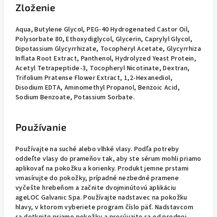
Zloženie
Aqua, Butylene Glycol, PEG-40 Hydrogenated Castor Oil,
Polysorbate 80, Ethoxydiglycol, Glycerin, Caprylyl Glycol,
Dipotassium Glycyrrhizate, Tocopheryl Acetate, Glycyrrhiza
Inflata Root Extract, Panthenol, Hydrolyzed Yeast Protein,
Acetyl Tetrapeptide-3, Tocopheryl Nicotinate, Dextran,
Trifolium Pratense Flower Extract, 1,2-Hexanediol,
Disodium EDTA, Aminomethyl Propanol, Benzoic Acid,
Sodium Benzoate, Potassium Sorbate.
Používanie
Používajte na suché alebo vlhké vlasy. Podľa potreby
oddeľte vlasy do prameňov tak, aby ste sérum mohli priamo
aplikovať na pokožku a korienky. Produkt jemne prstami
vmasírujte do pokožky, prípadné nezbedné pramene
vyčešte hrebeňom a začnite dvojminútovú aplikáciu
ageLOC Galvanic Spa. Používajte nadstavec na pokožku
hlavy, v ktorom vyberiete program číslo päť. Nadstavcom