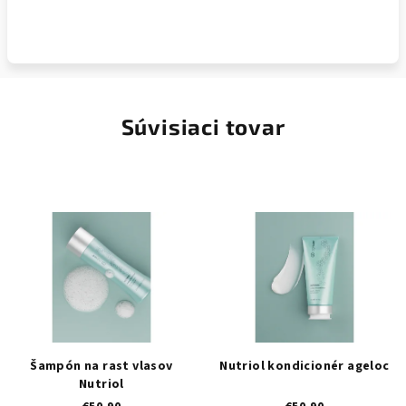
Súvisiaci tovar
Šampón na rast vlasov
Nutriol kondicionér ageloc
Nutriol