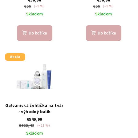
€50,90
€50,90
€56
€56
(–9 %)
(–9 %)
Skladom
Skladom
Do košíka
Do košíka
Akcia
Galvanická žehlička na tvár
- výhodný balík
€549,90
€622,42
(–11 %)
Skladom