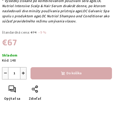
*
Výsledky získané po kombinovanom používaní séra ageLOC
Nutriol Intensive Scalp & Hair Serum dvakrát denne, po ktorom
nasledovali dve minúty používania prístroja ageLOC Galvanic Spa
spolu s produktom ageLOC Nutriol Shampoo and Conditioner ako
súčasť pravidelného režimu umývania vlasov.
štandardná cena:
€74
–9 %
€67
Jednotková
Skladom
cena:
Kód:
148
−
+
Do košíka
Opýtať sa
Zdieľať