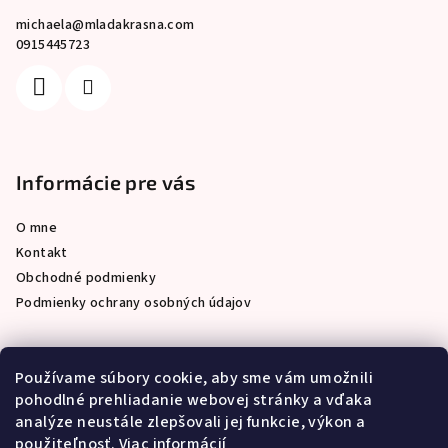
michaela
@
mladakrasna.com
0915445723
Informácie pre vás
O mne
Kontakt
Obchodné podmienky
Podmienky ochrany osobných údajov
Používame súbory cookie, aby sme vám umožnili
Prijímame online platby
pohodlné prehliadanie webovej stránky a vďaka
analýze neustále zlepšovali jej funkcie, výkon a
použiteľnosť.
Viac informácií