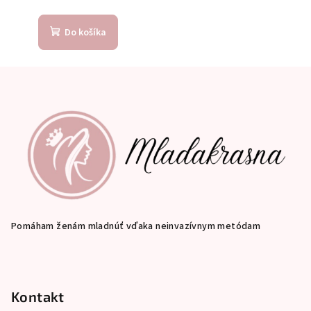
Do košíka
Z
á
p
ä
t
i
e
Pomáham ženám mladnúť vďaka neinvazívnym metódam
Kontakt