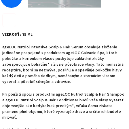
VEĽKOSŤ:
75 ML
ageLOC Nutriol Intensive Scalp & Hair Serum obsahuje zloženie
jedinečne prepojené s produktom ageLOC Galvanic Spa, ktoré
pokožke a korienkom vlasov poskytuje základné zložky
zabezpečujúce bohatšie* a živšie pôsobiace vlasy. Táto nemastná
receptúra, ktorá sa nezmýva, posilňuje a spevňuje pokožku hlavy
každý deň a pomáha riedkym, namáhaným a starnúcim vlasom
vyzerať a pôsobiť silnejšie a zdravšie.
Pri použití spolu s produktmi ageLOC Nutriol Scalp & Hair Shampoo
a ageLOC Nutriol Scalp & Hair Conditioner budú vaše vlasy vyzerať
objemnejšie ako kedykoľvek predtým*, vďaka čomu získate
pramene plné objemu, ktoré vyzerajú zdravo a určite ich budete
milovať.